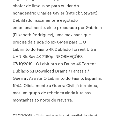
chofer de limousine para cuidar do
nonagenário Charles Xavier (Patrick Stewart).
Debilitado fisicamente e esgotado
emocionalmente, ele é procurado por Gabriela
(Elizabeth Rodriguez), uma mexicana que
precisa da ajuda do ex-X-Men para … O
Labirinto do Fauno 4K Dublado Torrent Ultra
UHD BluRay 4K 2160p INFORMAÇÕES
07/10/2019 - O Labirinto do Fauno 4K Torrent
Dublado 5.1 Download Drama / Fantasia /
Guerra . Assistir O Labirinto do Fauno. Espanha,
1944. Oficialmente a Guerra Civil já terminou,
mas um grupo de rebeldes ainda luta nas
montanhas ao norte de Navarra.
02/12/2015 · This feature is not available right