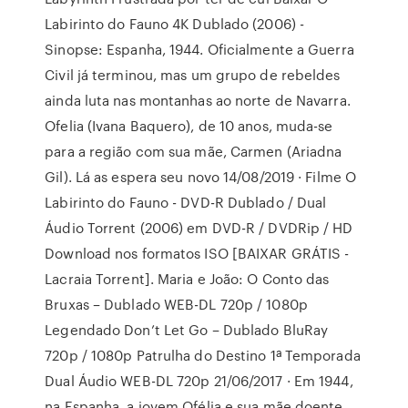
Labirinto do Fauno 4K Dublado (2006) -
Sinopse: Espanha, 1944. Oficialmente a Guerra
Civil já terminou, mas um grupo de rebeldes
ainda luta nas montanhas ao norte de Navarra.
Ofelia (Ivana Baquero), de 10 anos, muda-se
para a região com sua mãe, Carmen (Ariadna
Gil). Lá as espera seu novo 14/08/2019 · Filme O
Labirinto do Fauno - DVD-R Dublado / Dual
Áudio Torrent (2006) em DVD-R / DVDRip / HD
Download nos formatos ISO [BAIXAR GRÁTIS -
Lacraia Torrent]. Maria e João: O Conto das
Bruxas – Dublado WEB-DL 720p / 1080p
Legendado Don’t Let Go – Dublado BluRay
720p / 1080p Patrulha do Destino 1ª Temporada
Dual Áudio WEB-DL 720p 21/06/2017 · Em 1944,
na Espanha, a jovem Ofélia e sua mãe doente