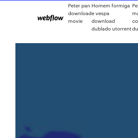
Peter pan
Homem formiga
Pe
download
e vespa
ma
movie
download
co
dublado utorrent
du