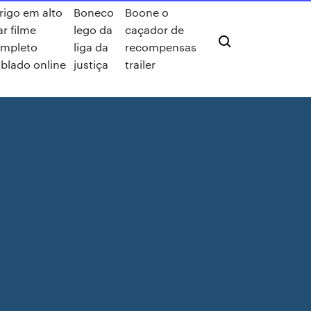
rigo em alto
Boneco
Boone o
r filme
lego da
caçador de
mpleto
liga da
recompensas
blado online
justiça
trailer