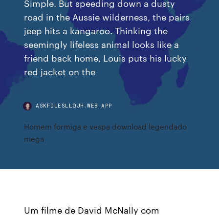
Simple. But speeding down a dusty
road in the Aussie wilderness, the pairs
jeep hits a kangaroo. Thinking the
seemingly lifeless animal looks like a
friend back home, Louis puts his lucky
red jacket on the
ASKFILESLLQJH.WEB.APP
Homem formiga e vespa download legendado
mega
Um filme de David McNally com