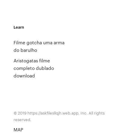
Learn
Filme gotcha uma arma
do barulho
Aristogatas filme
completo dublado
download
© 2019 https://askfilesllqjh.web.app, Inc. All rights
reserved.
MAP