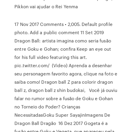
Pikkon vai ajudar o Rei Yenma
17 Nov 2017 Comments • 2,005. Default profile
photo. Add a public comment 11 Set 2019
Dragon Ball: artista imagina como seria fusão
entre Goku e Gohan; confira Keep an eye out
for his full video featuring this art.
pic.twitter.com/ (Vìdeo) Aprenda a desenhar
seu personagem favorito agora, clique na foto e
saiba como! Dragon ball Z para colorir dragon
ball z, dragon ball z shin budokai, Você já ouviu
falar no rumor sobre a fusão de Goku e Gohan
no Torneio do Poder? Crianças
NecessitadasGoku Super SayajinImagens De
Dragon Ball Dragão 16 Dez 2017 Gogeta é a
fusão entre Goku e Vegeta, que apareceu pela