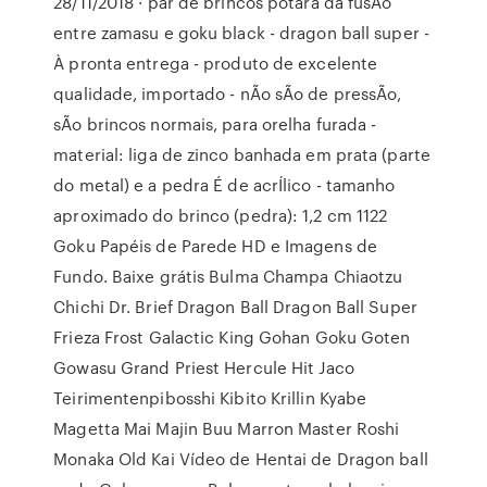
28/11/2018 · par de brincos potara da fusÃo
entre zamasu e goku black - dragon ball super -
À pronta entrega - produto de excelente
qualidade, importado - nÃo sÃo de pressÃo,
sÃo brincos normais, para orelha furada -
material: liga de zinco banhada em prata (parte
do metal) e a pedra É de acrÍlico - tamanho
aproximado do brinco (pedra): 1,2 cm 1122
Goku Papéis de Parede HD e Imagens de
Fundo. Baixe grátis Bulma Champa Chiaotzu
Chichi Dr. Brief Dragon Ball Dragon Ball Super
Frieza Frost Galactic King Gohan Goku Goten
Gowasu Grand Priest Hercule Hit Jaco
Teirimentenpibosshi Kibito Krillin Kyabe
Magetta Mai Majin Buu Marron Master Roshi
Monaka Old Kai Vídeo de Hentai de Dragon ball