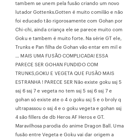
tambem se unem pela fusão criando um novo
lutador Gottenks.Gotten é muito comilão e não
foi educado tão rigorosamente com Gohan por
Chi-chi, ainda criança ele se parece muito com
Goku e tambem é muito forte. Na série GT ele,
Trunks e Pan filha de Gohan vão entar em mil e
… MAIS UMA FUSÃO COMPLICADA! ESSA
PARECE SER GOHAN FUNDIDO COM
TRUNKS,GOKU E VEGETA QUE FUSÃO MAIS
ESTRANHA ! PARECE SER Não existe goku ssj 5
ssj 6 ssj 7 e vegeta no tem ssj 5 ssj 6 ssj 7 e
gohan só existe ate o 4 o goku ssj 5 e o broly q
ultrapassou o ssj 4 e o goku vegeta e gohan ssj
4 são fillers de db Heros AF Heros e GT.
Maravilhosa parodia do anime Dragon Ball. Uma
fusão entre Vegeta e Goku vai dar origem a