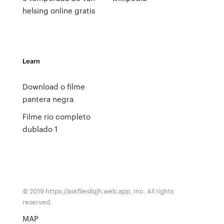
helsing online gratis
Learn
Download o filme
pantera negra
Filme rio completo
dublado 1
© 2019 https://askfilesllqjh.web.app, Inc. All rights
reserved.
MAP