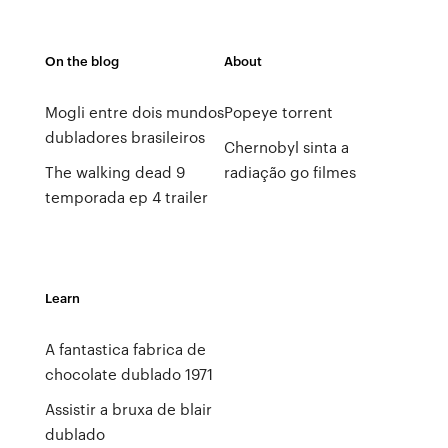
On the blog
About
Mogli entre dois mundos
Popeye torrent
dubladores brasileiros
Chernobyl sinta a
The walking dead 9
radiação go filmes
temporada ep 4 trailer
Learn
A fantastica fabrica de
chocolate dublado 1971
Assistir a bruxa de blair
dublado