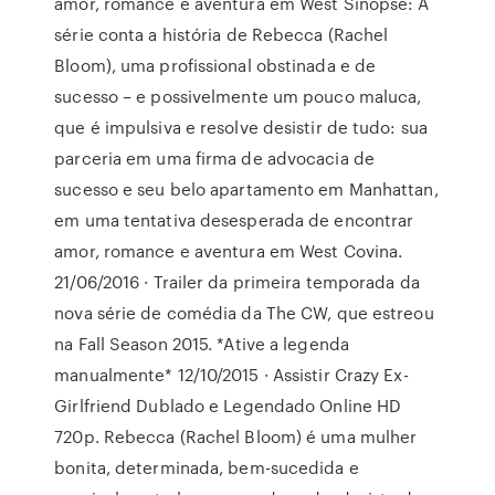
amor, romance e aventura em West Sinopse: A
série conta a história de Rebecca (Rachel
Bloom), uma profissional obstinada e de
sucesso – e possivelmente um pouco maluca,
que é impulsiva e resolve desistir de tudo: sua
parceria em uma firma de advocacia de
sucesso e seu belo apartamento em Manhattan,
em uma tentativa desesperada de encontrar
amor, romance e aventura em West Covina.
21/06/2016 · Trailer da primeira temporada da
nova série de comédia da The CW, que estreou
na Fall Season 2015. *Ative a legenda
manualmente* 12/10/2015 · Assistir Crazy Ex-
Girlfriend Dublado e Legendado Online HD
720p. Rebecca (Rachel Bloom) é uma mulher
bonita, determinada, bem-sucedida e