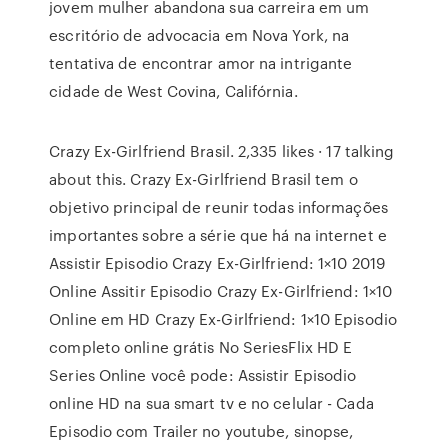
jovem mulher abandona sua carreira em um
escritório de advocacia em Nova York, na
tentativa de encontrar amor na intrigante
cidade de West Covina, Califórnia.
Crazy Ex-Girlfriend Brasil. 2,335 likes · 17 talking
about this. Crazy Ex-Girlfriend Brasil tem o
objetivo principal de reunir todas informações
importantes sobre a série que há na internet e
Assistir Episodio Crazy Ex-Girlfriend: 1×10 2019
Online Assitir Episodio Crazy Ex-Girlfriend: 1×10
Online em HD Crazy Ex-Girlfriend: 1×10 Episodio
completo online grátis No SeriesFlix HD E
Series Online você pode: Assistir Episodio
online HD na sua smart tv e no celular - Cada
Episodio com Trailer no youtube, sinopse,