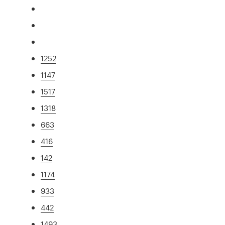
1252
1147
1517
1318
663
416
142
1174
933
442
1493