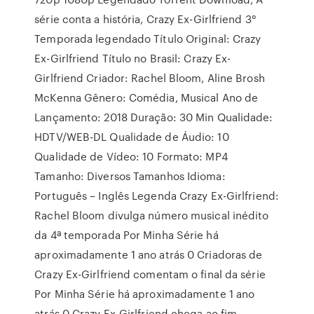
série conta a história, Crazy Ex-Girlfriend 3°
Temporada legendado Título Original: Crazy
Ex-Girlfriend Título no Brasil: Crazy Ex-
Girlfriend Criador: Rachel Bloom, Aline Brosh
McKenna Gênero: Comédia, Musical Ano de
Lançamento: 2018 Duração: 30 Min Qualidade:
HDTV/WEB-DL Qualidade de Áudio: 10
Qualidade de Vídeo: 10 Formato: MP4
Tamanho: Diversos Tamanhos Idioma:
Português – Inglês Legenda Crazy Ex-Girlfriend:
Rachel Bloom divulga número musical inédito
da 4ª temporada Por Minha Série há
aproximadamente 1 ano atrás 0 Criadoras de
Crazy Ex-Girlfriend comentam o final da série
Por Minha Série há aproximadamente 1 ano
atrás 0 Crazy Ex-Girlfriend chega ao fim