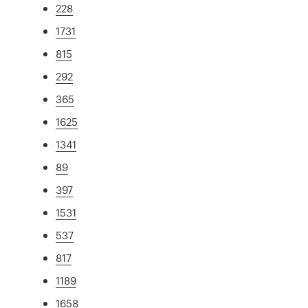
228
1731
815
292
365
1625
1341
89
397
1531
537
817
1189
1658