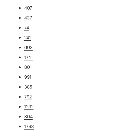
407
437
74
241
603
1741
801
991
385
792
1232
804
1798