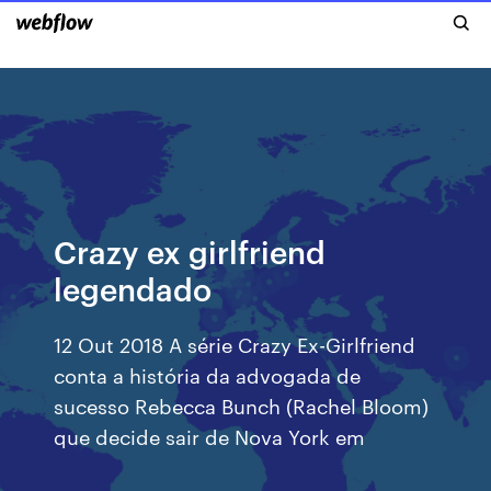
Crazy ex girlfriend
legendado
12 Out 2018 A série Crazy Ex-Girlfriend
conta a história da advogada de
sucesso Rebecca Bunch (Rachel Bloom)
que decide sair de Nova York em