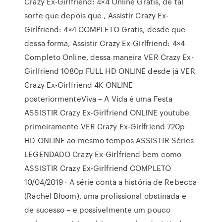
Crazy Ex-Girlfriend: 4×4 Online Gratis, de tal
sorte que depois que , Assistir Crazy Ex-
Girlfriend: 4×4 COMPLETO Gratis, desde que
dessa forma, Assistir Crazy Ex-Girlfriend: 4×4
Completo Online, dessa maneira VER Crazy Ex-
Girlfriend 1080p FULL HD ONLINE desde já VER
Crazy Ex-Girlfriend 4K ONLINE
posteriormenteViva – A Vida é uma Festa
ASSISTIR Crazy Ex-Girlfriend ONLINE youtube
primeiramente VER Crazy Ex-Girlfriend 720p
HD ONLINE ao mesmo tempos ASSISTIR Séries
LEGENDADO Crazy Ex-Girlfriend bem como
ASSISTIR Crazy Ex-Girlfriend COMPLETO
10/04/2019 · A série conta a história de Rebecca
(Rachel Bloom), uma profissional obstinada e
de sucesso – e possivelmente um pouco