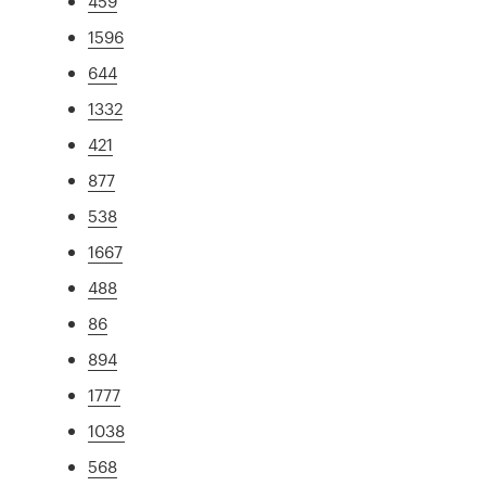
459
1596
644
1332
421
877
538
1667
488
86
894
1777
1038
568