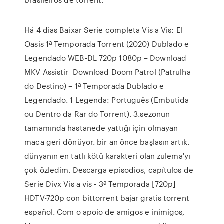
Há 4 dias Baixar Serie completa Vis a Vis: El
Oasis 1ª Temporada Torrent (2020) Dublado e
Legendado WEB-DL 720p 1080p – Download
MKV Assistir Download Doom Patrol (Patrulha
do Destino) – 1ª Temporada Dublado e
Legendado. 1 Legenda: Português (Embutida
ou Dentro da Rar do Torrent). 3.sezonun
tamamında hastanede yattığı için olmayan
maca geri dönüyor. bir an önce başlasın artık.
dünyanın en tatlı kötü karakteri olan zulema'yı
çok özledim. Descarga episodios, capítulos de
Serie Divx Vis a vis - 3ª Temporada [720p]
HDTV-720p con bittorrent bajar gratis torrent
español. Com o apoio de amigos e inimigos,