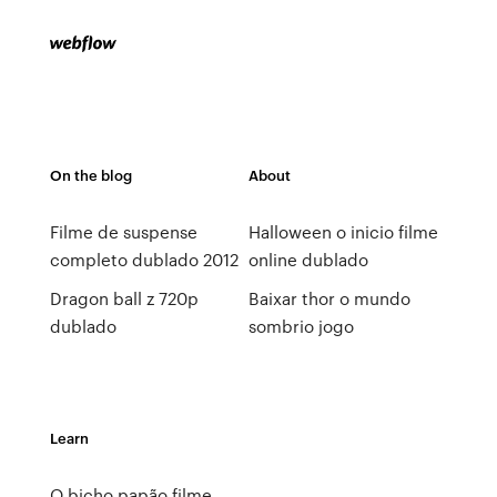
On the blog
About
Filme de suspense
Halloween o inicio filme
completo dublado 2012
online dublado
Dragon ball z 720p
Baixar thor o mundo
dublado
sombrio jogo
Learn
O bicho papão filme