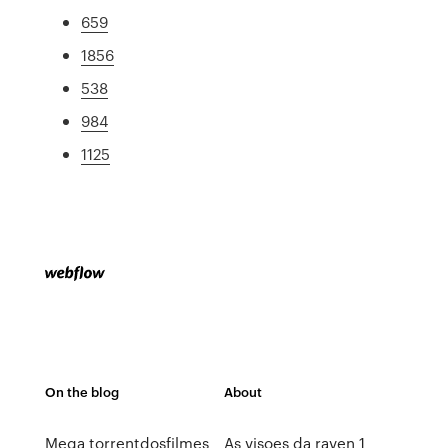
659
1856
538
984
1125
On the blog
About
Mega torrentdosfilmes
As visoes da raven 1