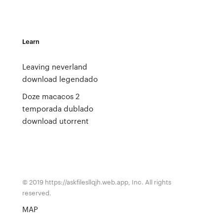
Learn
Leaving neverland
download legendado
Doze macacos 2
temporada dublado
download utorrent
© 2019 https://askfilesllqjh.web.app, Inc. All rights
reserved.
MAP