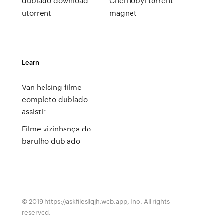
dublado download
Chernobyl torrent
utorrent
magnet
Learn
Van helsing filme
completo dublado
assistir
Filme vizinhança do
barulho dublado
© 2019 https://askfilesllqjh.web.app, Inc. All rights
reserved.