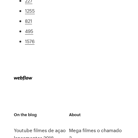
227
1255
821
495
1576
On the blog
About
Youtube filmes de açao
Mega filmes o chamado
lançamentos 2018
3