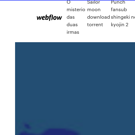
O
Sailor
Punch
misterio
moon
fansub
das
download
shingeki n
duas
torrent
kyojin 2
irmas