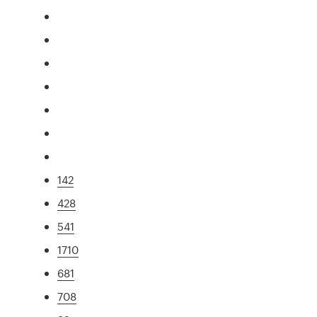
142
428
541
1710
681
708