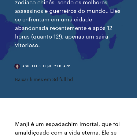
zodíaco chinês, sendo os melhores
assassinos e guerreiros do mundo.. Eles
se enfrentam em uma cidade
abandonada recentemente e após 12
horas (quanto 12!), apenas um sairá
vitorioso.
ASKFILESLLQJH.WEB.APP
Baixar filmes em 3d full hd
Manji é um espadachim imortal, que foi
amaldiçoado com a vida eterna. Ele se