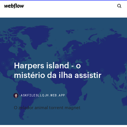
Harpers island - o
mistério da ilha assistir
ASKFILESLLQJH.WEB.APP
O zelador animal torrent magnet