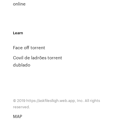
online
Learn
Face off torrent
Covil de ladrões torrent
dublado
© 2019 https://askfilesllqjh.web.app, Inc. All rights
reserved.
MAP