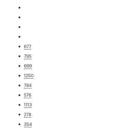
677
795
699
1250
784
576
1113
278
354