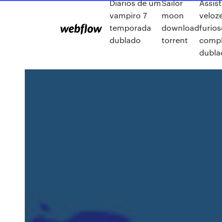
Diários de um
Sailor
Assist
vampiro 7
moon
veloz
temporada
download
furios
dublado
torrent
compl
dubla