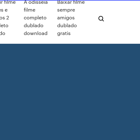
ir filme
A odisseia
Baixar filme
es e
filme
sempre
os 2
completo
amigos
eto
dublado
dublado
do
download
gratis