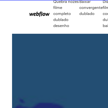
Quebra nozes
Baixar
Dis
filme
convergente
fi
completo
dublado
co
dublado
du
desenho
ba