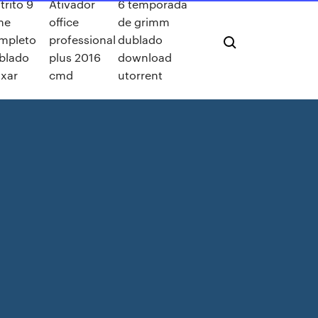
trito 9
Ativador
6 temporada
lme
office
de grimm
mpleto
professional
dublado
blado
plus 2016
download
ixar
cmd
utorrent