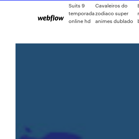
Suits 9
Cavaleiros do
temporada
zodiaco super
online hd
animes dublado