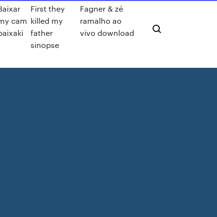
Baixar
First they
Fagner & zé
my cam
killed my
ramalho ao
baixaki
father
vivo download
sinopse