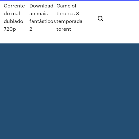
a
Corrente
Download
Game of
do mal
animais
thrones 8
dublado
fantásticos
temporada
720p
2
torent