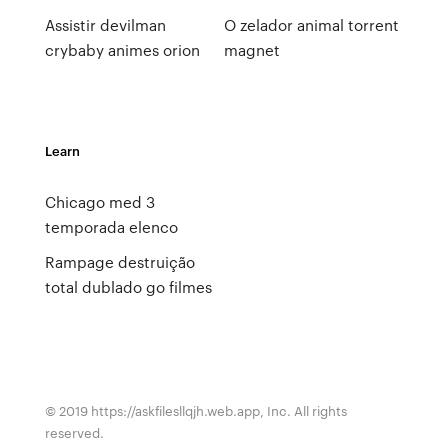
Assistir devilman
O zelador animal torrent
crybaby animes orion
magnet
Learn
Chicago med 3
temporada elenco
Rampage destruição
total dublado go filmes
© 2019 https://askfilesllqjh.web.app, Inc. All rights
reserved.