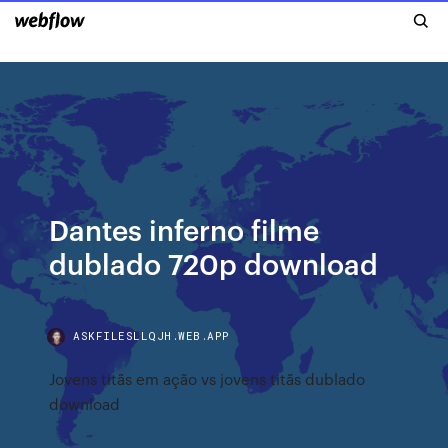
Dantes inferno filme
dublado 720p download
ASKFILESLLQJH.WEB.APP
Jovens titãs em ação vs jovens titãs dublado
download