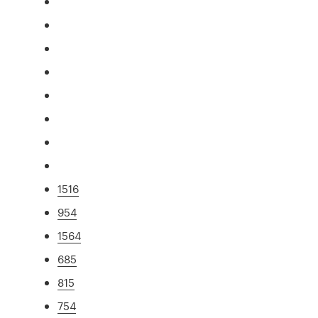
1516
954
1564
685
815
754