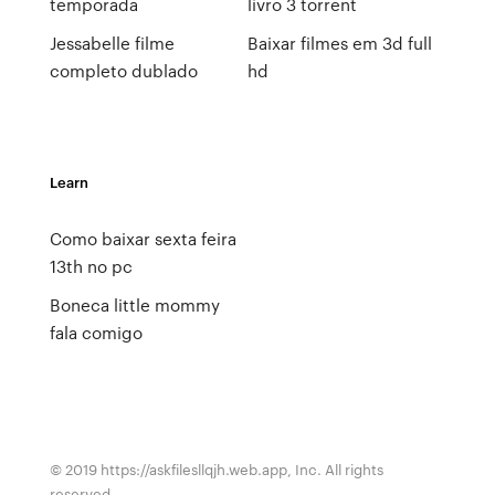
temporada
livro 3 torrent
Jessabelle filme
Baixar filmes em 3d full
completo dublado
hd
Learn
Como baixar sexta feira
13th no pc
Boneca little mommy
fala comigo
© 2019 https://askfilesllqjh.web.app, Inc. All rights
reserved.