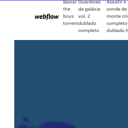
Baixar
Guardiões
Assistir o
the
da galáxia
conde de
boys
vol. 2
monte cri
torrent
dublado
completo
completo
dublado 