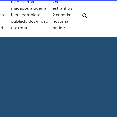
Planeta dos
Os
macacos a guerra
estranhos
sto
filme completo
2 caçada
dublado download
noturna
hd
utorrent
online