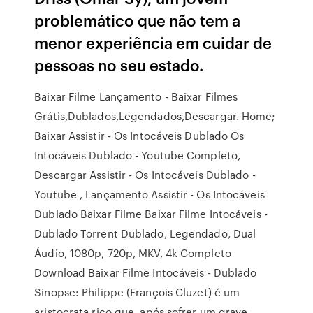
problemático que não tem a
menor experiência em cuidar de
pessoas no seu estado.
Baixar Filme Lançamento - Baixar Filmes
Grátis,Dublados,Legendados,Descargar. Home;
Baixar Assistir - Os Intocáveis Dublado Os
Intocáveis Dublado - Youtube Completo,
Descargar Assistir - Os Intocáveis Dublado -
Youtube , Lançamento Assistir - Os Intocáveis
Dublado Baixar Filme Baixar Filme Intocáveis -
Dublado Torrent Dublado, Legendado, Dual
Áudio, 1080p, 720p, MKV, 4k Completo
Download Baixar Filme Intocáveis - Dublado
Sinopse: Philippe (François Cluzet) é um
aristocrata rico que, após sofrer um grave