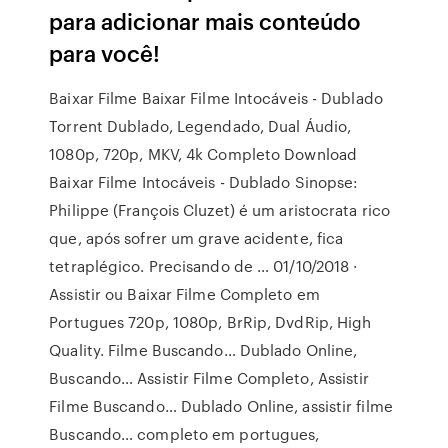
para adicionar mais conteúdo
para você!
Baixar Filme Baixar Filme Intocáveis - Dublado
Torrent Dublado, Legendado, Dual Áudio,
1080p, 720p, MKV, 4k Completo Download
Baixar Filme Intocáveis - Dublado Sinopse:
Philippe (François Cluzet) é um aristocrata rico
que, após sofrer um grave acidente, fica
tetraplégico. Precisando de … 01/10/2018 ·
Assistir ou Baixar Filme Completo em
Portugues 720p, 1080p, BrRip, DvdRip, High
Quality. Filme Buscando… Dublado Online,
Buscando… Assistir Filme Completo, Assistir
Filme Buscando… Dublado Online, assistir filme
Buscando… completo em portugues,