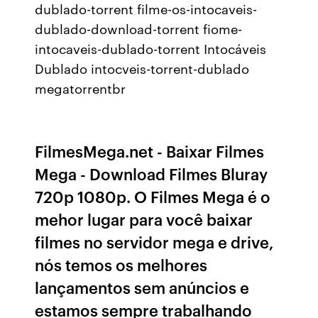
dublado-torrent filme-os-intocaveis-
dublado-download-torrent fiome-
intocaveis-dublado-torrent Intocáveis
Dublado intocveis-torrent-dublado
megatorrentbr
FilmesMega.net - Baixar Filmes
Mega - Download Filmes Bluray
720p 1080p. O Filmes Mega é o
mehor lugar para você baixar
filmes no servidor mega e drive,
nós temos os melhores
lançamentos sem anúncios e
estamos sempre trabalhando