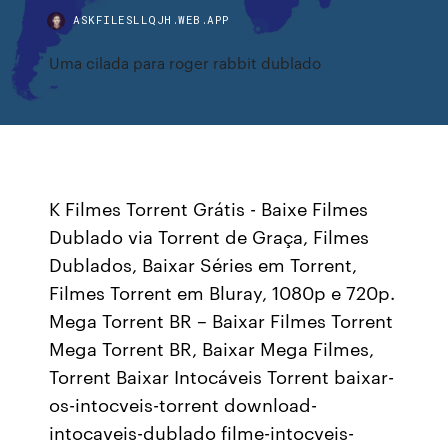
ASKFILESLLQJH.WEB.APP
Uma cilada para roger rabbit dublado
K Filmes Torrent Grátis - Baixe Filmes
Dublado via Torrent de Graça, Filmes
Dublados, Baixar Séries em Torrent,
Filmes Torrent em Bluray, 1080p e 720p.
Mega Torrent BR – Baixar Filmes Torrent
Mega Torrent BR, Baixar Mega Filmes,
Torrent Baixar Intocáveis Torrent baixar-
os-intocveis-torrent download-
intocaveis-dublado filme-intocveis-