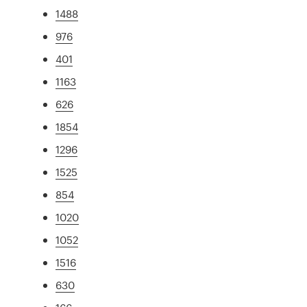
1488
976
401
1163
626
1854
1296
1525
854
1020
1052
1516
630