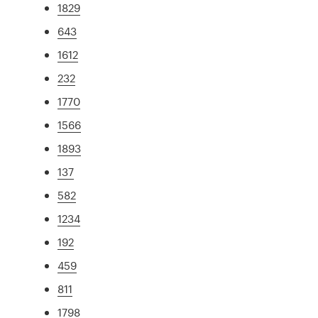
1829
643
1612
232
1770
1566
1893
137
582
1234
192
459
811
1798