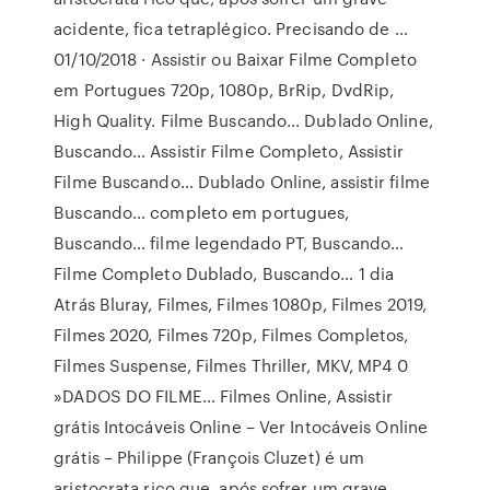
acidente, fica tetraplégico. Precisando de …
01/10/2018 · Assistir ou Baixar Filme Completo
em Portugues 720p, 1080p, BrRip, DvdRip,
High Quality. Filme Buscando… Dublado Online,
Buscando… Assistir Filme Completo, Assistir
Filme Buscando… Dublado Online, assistir filme
Buscando… completo em portugues,
Buscando… filme legendado PT, Buscando…
Filme Completo Dublado, Buscando… 1 dia
Atrás Bluray, Filmes, Filmes 1080p, Filmes 2019,
Filmes 2020, Filmes 720p, Filmes Completos,
Filmes Suspense, Filmes Thriller, MKV, MP4 0
»DADOS DO FILME… Filmes Online, Assistir
grátis Intocáveis Online – Ver Intocáveis Online
grátis – Philippe (François Cluzet) é um
aristocrata rico que, após sofrer um grave