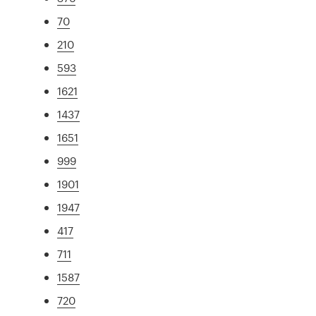
70
210
593
1621
1437
1651
999
1901
1947
417
711
1587
720