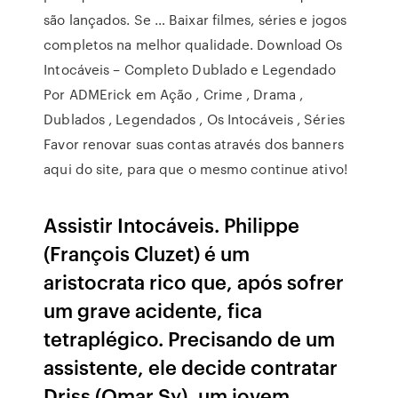
são lançados. Se … Baixar filmes, séries e jogos
completos na melhor qualidade. Download Os
Intocáveis – Completo Dublado e Legendado
Por ADMErick em Ação , Crime , Drama ,
Dublados , Legendados , Os Intocáveis , Séries
Favor renovar suas contas através dos banners
aqui do site, para que o mesmo continue ativo!
Assistir Intocáveis. Philippe
(François Cluzet) é um
aristocrata rico que, após sofrer
um grave acidente, fica
tetraplégico. Precisando de um
assistente, ele decide contratar
Driss (Omar Sy), um jovem