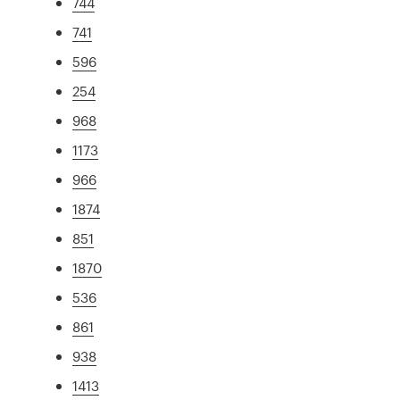
744
741
596
254
968
1173
966
1874
851
1870
536
861
938
1413