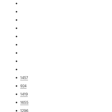
1457
924
1419
1655
1296