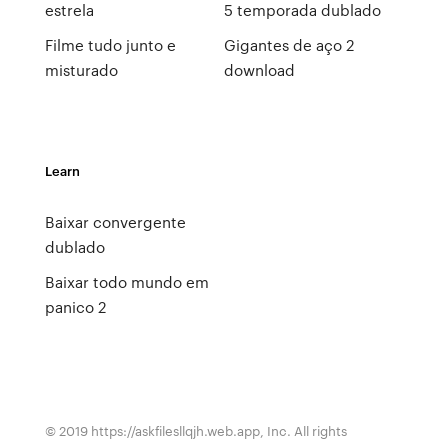
estrela
5 temporada dublado
Filme tudo junto e
Gigantes de aço 2
misturado
download
Learn
Baixar convergente
dublado
Baixar todo mundo em
panico 2
© 2019 https://askfilesllqjh.web.app, Inc. All rights